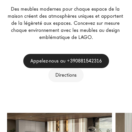
Architectes
Des meubles modernes pour chaque espace de la 
LAGO Homes
maison créent des atmosphères uniques et apportent 
de la légèreté aux espaces. Concevez sur mesure 
News
chaque environnement avec les meubles au design 
Press
emblématique de LAGO.
Catalogues
Contacts
Appelez-nous au +390881542316
Language
Directions