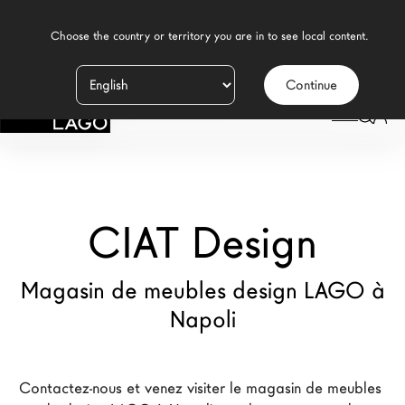
    Choose the country or territory you are in to see local content.

Continue
Produits
LAGO
/
MAGASINS
/
CIAT DESIGN
Inspiration
Configurateur
CIAT Design
Contract
Magasins
Magasin de meubles design LAGO à
Napoli
Nouveaux Produits MDW26
Promotions
Contactez-nous et venez visiter le magasin de meubles 
La Brand