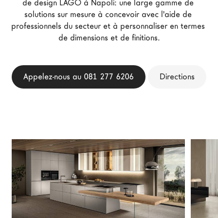
de design LAGO à Napoli: une large gamme de 
Architectes
solutions sur mesure à concevoir avec l'aide de 
professionnels du secteur et à personnaliser en termes 
LAGO Homes
de dimensions et de finitions.
News
Press
Catalogues
Appelez-nous au 081 277 6206
Directions
Contacts
Language