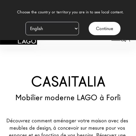
    Choose the country or territory you are in to see local content.

Continue
Produits
LAGO
/
MAGASINS
/
CASAITALIA
Inspiration
Configurateur
CASAITALIA
Contract
Magasins
Mobilier moderne LAGO à Forlì
Nouveaux Produits MDW26
Découvrez comment aménager votre maison avec des 
Promotions
meubles de design, à concevoir sur mesure pour vos 
La Brand
espaces et en fonction de vos besoins. Réservez une 