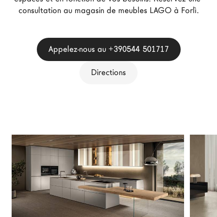
Architectes
consultation au magasin de meubles LAGO à Forlì.
LAGO Homes
News
Appelez-nous au +390544 501717
Press
Catalogues
Directions
Contacts
Language