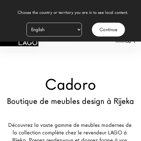
    Choose the country or territory you are in to see local content.

Continue
Produits
LAGO
/
MAGASINS
/
CADORO
Inspiration
Configurateur
Cadoro
Contract
Magasins
Boutique de meubles design à Rijeka
Nouveaux Produits MDW26
Découvrez la vaste gamme de meubles modernes de 
Promotions
la collection complète chez le revendeur LAGO à 
La Brand
Rijeka. Prenez rendez-vous et donnez forme à vos 