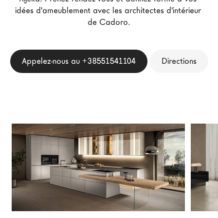
idées d'ameublement avec les architectes d'intérieur 
Architectes
de Cadoro.
LAGO Homes
News
Press
Appelez-nous au +38551541104
Directions
Catalogues
Contacts
Language