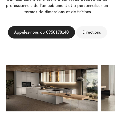
professionnels de l'ameublement et à personnaliser en 
Architectes
termes de dimensions et de finitions
LAGO Homes
News
Press
Appelez-nous au 0958178140
Directions
Catalogues
Contacts
Language