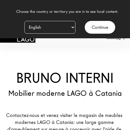
    Choose the country or territory you are in to see local content.

Continue
Produits
LAGO
/
MAGASINS
/
BRUNO INTERNI
Inspiration
Configurateur
BRUNO INTERNI
Contract
Magasins
Mobilier moderne LAGO à Catania
Nouveaux Produits MDW26
Contactez-nous et venez visiter le magasin de meubles 
Promotions
modernes LAGO à Catania: une large gamme 
La Brand
d'ameublement sur mesure à concevoir avec l'aide de 