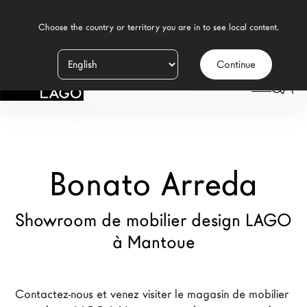
    Choose the country or territory you are in to see local content.

Continue
Produits
LAGO
/
MAGASINS
/
BONATO ARREDA
Inspiration
Configurateur
Bonato Arreda
Contract
Magasins
Showroom de mobilier design LAGO
à Mantoue
Nouveaux Produits MDW26
Promotions
Contactez-nous et venez visiter le magasin de mobilier 
La Brand