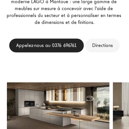
moderne LAGO à Mantoue : une large gamme de 
Architectes
meubles sur mesure à concevoir avec l'aide de 
professionnels du secteur et à personnaliser en termes 
LAGO Homes
de dimensions et de finitions.
News
Press
Catalogues
Appelez-nous au 0376 696761
Directions
Contacts
Language