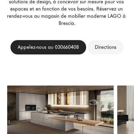
solutions de design, à concevoir sur mesure pour vos 
Architectes
espaces et en fonction de vos besoins. Réservez un 
rendez-vous au magasin de mobilier moderne LAGO à 
LAGO Homes
Brescia.
News
Press
Catalogues
Appelez-nous au 030660408
Directions
Contacts
Language