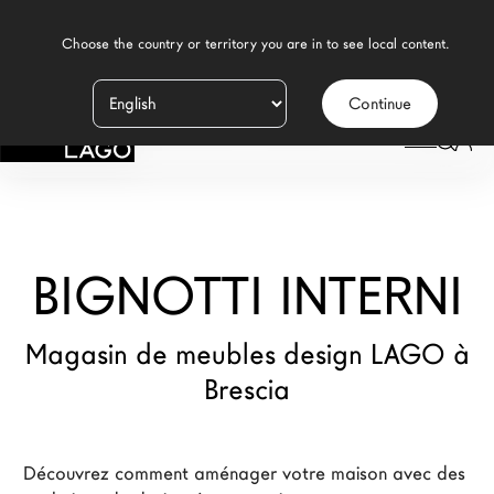
    Choose the country or territory you are in to see local content.

Continue
Produits
LAGO
/
MAGASINS
/
BIGNOTTI INTERNI
Inspiration
Configurateur
BIGNOTTI INTERNI
Contract
Magasins
Magasin de meubles design LAGO à
Brescia
Nouveaux Produits MDW26
Promotions
Découvrez comment aménager votre maison avec des 
La Brand