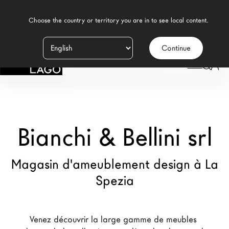
    Choose the country or territory you are in to see local content.

Continue
Produits
LAGO
/
MAGASINS
/
BIANCHI & BELLINI SRL
Inspiration
Configurateur
Bianchi & Bellini srl
Contract
Magasins
Magasin d'ameublement design à La
Spezia
Nouveaux Produits MDW26
Promotions
Venez découvrir la large gamme de meubles 
La Brand