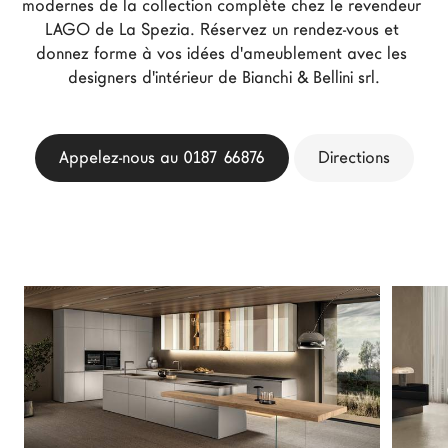
modernes de la collection complète chez le revendeur 
Architectes
LAGO de La Spezia. Réservez un rendez-vous et 
LAGO Homes
donnez forme à vos idées d'ameublement avec les 
designers d'intérieur de Bianchi & Bellini srl.
News
Press
Catalogues
Appelez-nous au 0187 66876
Directions
Contacts
Language