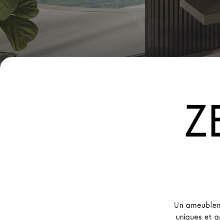
Nouveaux Produits MDW26
Promotions
La Brand
Architectes
LAGO Homes
Z
News
Press
Catalogues
Contacts
Language
Un ameublem
uniques et a