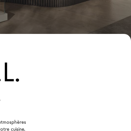
L.
o
atmosphères 
tre cuisine, 