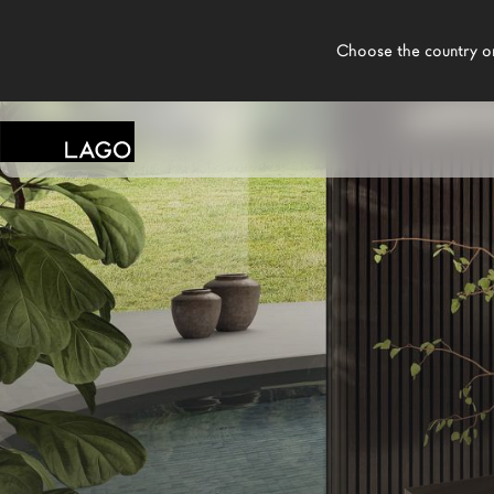
    Choose the country or territory you are in to see local content.

LAGO
/
MAGASINS
/
ZERO.30 S.R.L.
Produits
Inspiration
Configurateur
Contract
Magasins