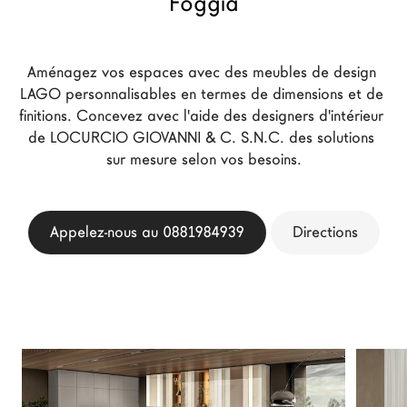
Foggia
Architectes
LAGO Homes
Aménagez vos espaces avec des meubles de design 
News
LAGO personnalisables en termes de dimensions et de 
Press
finitions. Concevez avec l'aide des designers d'intérieur 
Catalogues
de LOCURCIO GIOVANNI & C. S.N.C. des solutions 
sur mesure selon vos besoins.
Contacts
Language
Appelez-nous au 0881984939
Directions