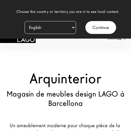
    Choose the country or territory you are in to see local content.

Continue
Produits
LAGO
/
MAGASINS
/
ARQUINTERIOR
Inspiration
Configurateur
Arquinterior
Contract
Magasins
Magasin de meubles design LAGO à
Barcellona
Nouveaux Produits MDW26
Promotions
Un ameublement moderne pour chaque pièce de la 
La Brand