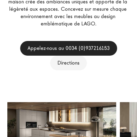
maison crée des ambiances uniques et apporte de la 
Architectes
légèreté aux espaces. Concevez sur mesure chaque 
LAGO Homes
environnement avec les meubles au design 
emblématique de LAGO.
News
Press
Catalogues
Appelez-nous au 0034 (0)937216153
Contacts
Directions
Language