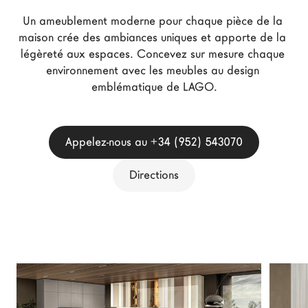
Architectes
Un ameublement moderne pour chaque pièce de la 
LAGO Homes
maison crée des ambiances uniques et apporte de la 
légèreté aux espaces. Concevez sur mesure chaque 
News
environnement avec les meubles au design 
Press
emblématique de LAGO.
Catalogues
Contacts
Appelez-nous au +34 (952) 543070
Language
Directions