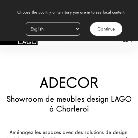
    Choose the country or territory you are in to see local content.

Continue
Produits
LAGO
/
MAGASINS
/
ADECOR
Inspiration
Configurateur
ADECOR
Contract
Magasins
Showroom de meubles design LAGO
à Charleroi
Nouveaux Produits MDW26
Promotions
Aménagez les espaces avec des solutions de design 
La Brand