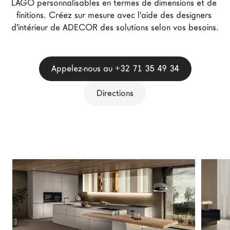
LAGO personnalisables en termes de dimensions et de 
Architectes
finitions. Créez sur mesure avec l'aide des designers 
d'intérieur de ADECOR des solutions selon vos besoins.
LAGO Homes
News
Press
Appelez-nous au +32 71 35 49 34
Catalogues
Contacts
Directions
Language