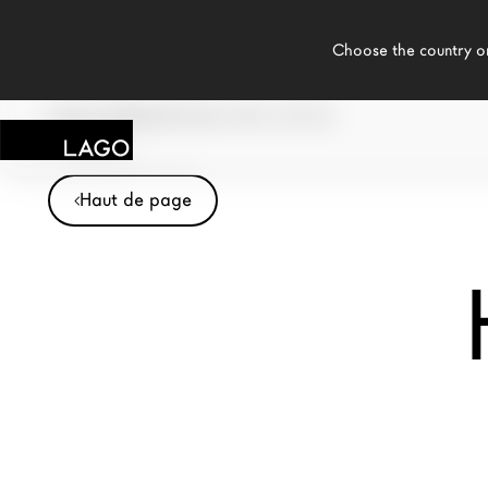
    Choose the country or territory you are in to see local content.

LAGO
/
INSPIRATION
/
HOME OFFICE
Haut de page
Produits
Inspiration
Configurateur
Contract
Magasins