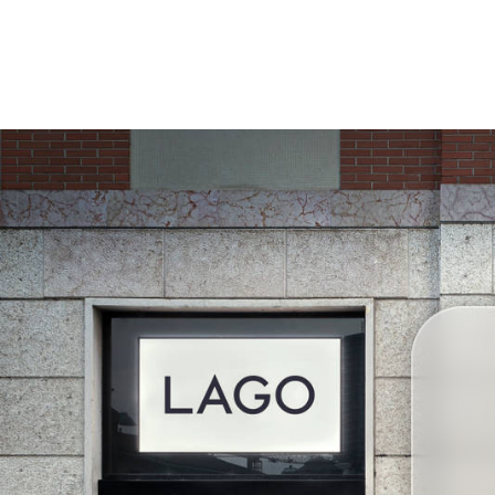
Nouveaux Produits MDW26
Promotions
La Brand
Architectes
LAGO Homes
News
Press
Catalogues
Contacts
Language