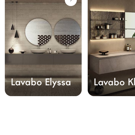
deviennent les protagonistes de votre salle de bains.
Architectes
LAGO Homes
News
Press
Catalogues
Contacts
Language
Lavabo Elyssa
Lavabo Kl