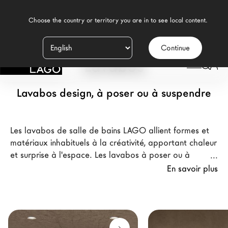
    Choose the country or territory you are in to see local content.

Continue
Produits
Lavabos
Inspiration
Lavabos design, à poser ou à suspendre
Configurateur
Contract
Les lavabos de salle de bains LAGO allient formes et
matériaux inhabituels à la créativité, apportant chaleur
Magasins
et surprise à l'espace. Les lavabos à poser ou à
suspendre, en bois, en céramique, en acier ou avec une
En savoir plus
élégante finition en mosaïque, sont conçus pour résister
Nouveaux Produits MDW26
à l'épreuve du temps et procurer des émotions
inattendues au quotidien. Les lavabos rectangulaires,
Promotions
circulaires ou carrés, configurables sur mesure,
La Brand