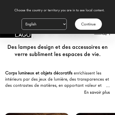
    Choose the country or territory you are in to see local content.

Continue
Produits
Lampes et accessoires
Inspiration
Des lampes design et des accessoires en
Configurateur
verre subliment les espaces de vie.
Contract
Corps lumineux et objets décoratifs
enrichissent les
Magasins
intérieurs par des jeux de lumière, des transparences et
des contrastes de matières, en apportant valeur et
caractère à l’ensemble. Des formes essentielles, des
En savoir plus
Nouveaux Produits MDW26
équilibres visuels inédits et une attention minutieuse
portée au détail définissent des atmosphères raffinées
Promotions
et distinctives. Pensés pour compléter les projets
La Brand