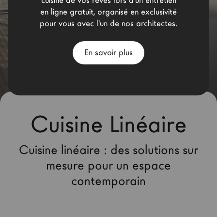
cuisine de vos rêves lors d'un entretien
Architectes
en ligne gratuit, organisé en exclusivité
pour vous avec l'un de nos architectes.
LAGO Homes
News
En savoir plus
Press
Catalogues
Contacts
Cuisine Linéaire
Language
Cuisine linéaire : des solutions sur
mesure pour un espace
contemporain