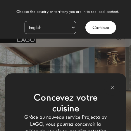
    Choose the country or territory you are in to see local content.

Continue
Produits
LAGO
/
CUISINE LINÉAIRE
Inspiration
Configurateur
Contract
Magasins
Concevez votre
cuisine
Nouveaux Produits MDW26
Grâce au nouveau service Projecta by
Promotions
LAGO, vous pourrez concevoir la
La Brand