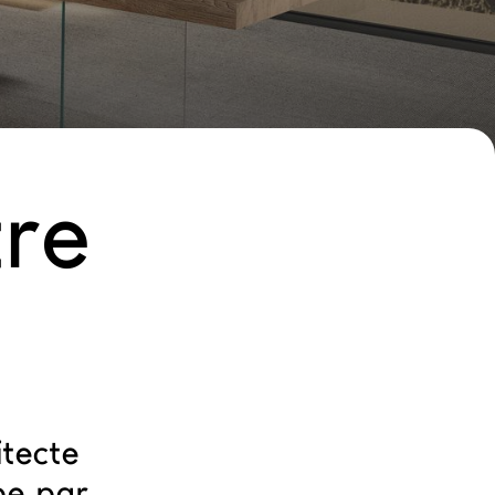
re
itecte
pe par