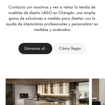
Arquitectos
Contacta con nosotros y ven a visitar la tienda de 
LAGO Homes
muebles de diseño LAGO en Chengdu: una amplia 
gama de soluciones a medida para diseñar con la 
Configurador
ayuda de interioristas profesionales y personalizar en 
News
medidas y acabados.
Press
Catálogos
Llámanos al -
Cómo llegar
Contactos
Language