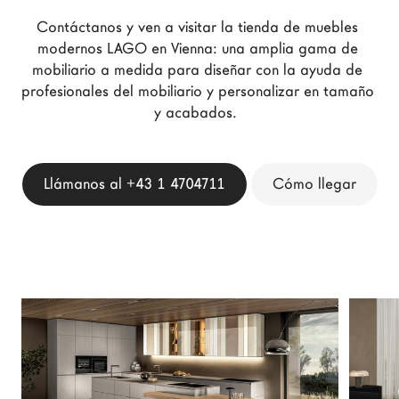
Arquitectos
Contáctanos y ven a visitar la tienda de muebles 
LAGO Homes
modernos LAGO en Vienna: una amplia gama de 
mobiliario a medida para diseñar con la ayuda de 
Configurador
profesionales del mobiliario y personalizar en tamaño 
News
y acabados.  
Press
Catálogos
Llámanos al +43 1 4704711
Cómo llegar
Contactos
Language