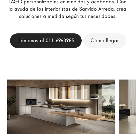
LAGO personalizables en medidas y acabados. Con 
Arquitectos
la ayuda de los interioristas de Sanvido Arreda, crea 
LAGO Homes
soluciones a medida según tus necesidades.
Configurador
News
Llámanos al 011 6963985
Cómo llegar
Press
Catálogos
Contactos
Language