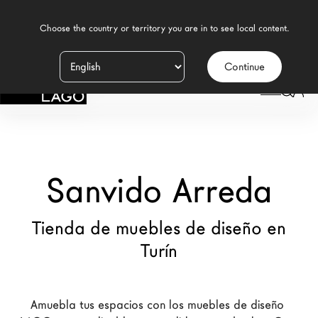
    Choose the country or territory you are in to see local content.

Continue
Productos
LAGO
/
TIENDAS
/
SANVIDO ARREDA
Inspiración
Configurador
Sanvido Arreda
Contract
Tiendas
Tienda de muebles de diseño en
Turín
Nuevos Productos MDW26
Promociones
Amuebla tus espacios con los muebles de diseño 
Brand