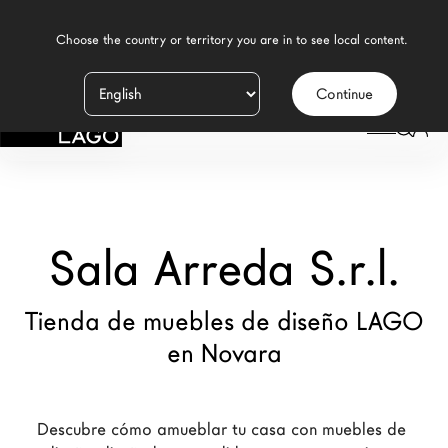
    Choose the country or territory you are in to see local content.

Continue
Productos
LAGO
/
TIENDAS
/
SALA ARREDA S.R.L.
Inspiración
Configurador
Sala Arreda S.r.l.
Contract
Tiendas
Tienda de muebles de diseño LAGO
en Novara
Nuevos Productos MDW26
Promociones
Descubre cómo amueblar tu casa con muebles de 
Brand