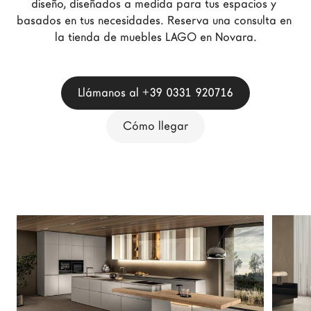
diseño, diseñados a medida para tus espacios y 
Arquitectos
basados en tus necesidades. Reserva una consulta en 
LAGO Homes
la tienda de muebles LAGO en Novara.
Configurador
News
Llámanos al +39 0331 920716
Press
Catálogos
Cómo llegar
Contactos
Language