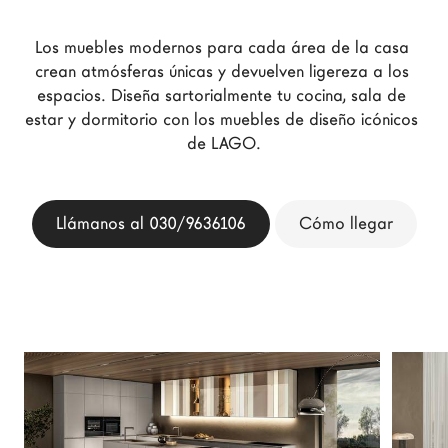
Arquitectos
Los muebles modernos para cada área de la casa 
LAGO Homes
crean atmósferas únicas y devuelven ligereza a los 
Configurador
espacios. Diseña sartorialmente tu cocina, sala de 
News
estar y dormitorio con los muebles de diseño icónicos 
de LAGO.
Press
Catálogos
Contactos
Llámanos al 030/9636106
Cómo llegar
Language