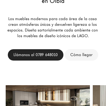
en Olbia
Arquitectos
LAGO Homes
Los muebles modernos para cada área de la casa 
Configurador
crean atmósferas únicas y devuelven ligereza a los 
News
espacios. Diseña sartorialmente cada ambiente con 
Press
los muebles de diseño icónicos de LAGO.
Catálogos
Contactos
Llámanos al 0789 648010
Cómo llegar
Language