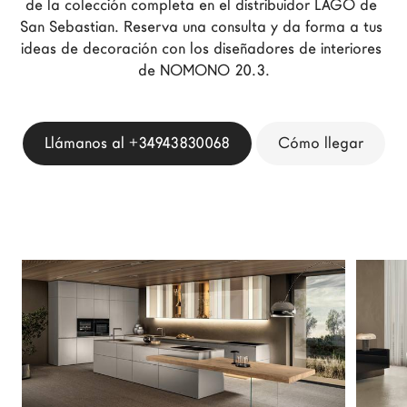
de la colección completa en el distribuidor LAGO de 
Arquitectos
San Sebastian. Reserva una consulta y da forma a tus 
ideas de decoración con los diseñadores de interiores 
LAGO Homes
de NOMONO 20.3.
Configurador
News
Press
Llámanos al +34943830068
Cómo llegar
Catálogos
Contactos
Language