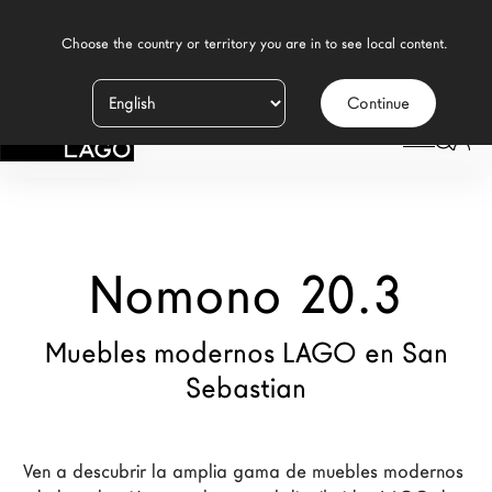
    Choose the country or territory you are in to see local content.

Continue
Productos
LAGO
/
TIENDAS
/
NOMONO 20.3
Inspiración
Configurador
Nomono 20.3
Contract
Tiendas
Muebles modernos LAGO en San
Sebastian
Nuevos Productos MDW26
Promociones
Ven a descubrir la amplia gama de muebles modernos 
Brand