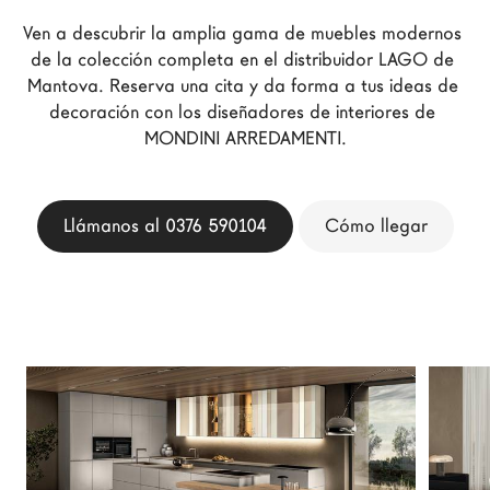
Arquitectos
Ven a descubrir la amplia gama de muebles modernos 
LAGO Homes
de la colección completa en el distribuidor LAGO de 
Mantova. Reserva una cita y da forma a tus ideas de 
Configurador
decoración con los diseñadores de interiores de 
News
MONDINI ARREDAMENTI.
Press
Catálogos
Llámanos al 0376 590104
Cómo llegar
Contactos
Language