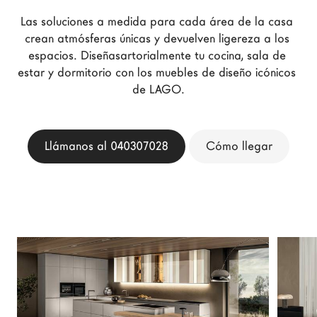
Arquitectos
Las soluciones a medida para cada área de la casa 
LAGO Homes
crean atmósferas únicas y devuelven ligereza a los 
espacios. Diseñasartorialmente tu cocina, sala de 
Configurador
estar y dormitorio con los muebles de diseño icónicos 
News
de LAGO.
Press
Catálogos
Llámanos al 040307028
Cómo llegar
Contactos
Language