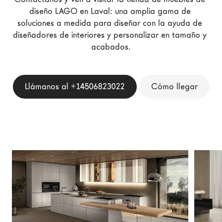
Arquitectos
diseño LAGO en Laval: una amplia gama de 
soluciones a medida para diseñar con la ayuda de 
LAGO Homes
diseñadores de interiores y personalizar en tamaño y 
Configurador
acabados.
News
Press
Llámanos al +14506823022
Cómo llegar
Catálogos
Contactos
Language