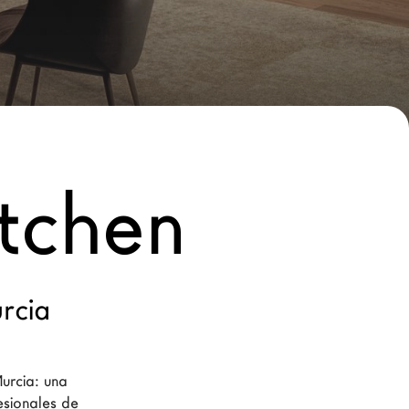
tchen
rcia
urcia: una 
sionales de 