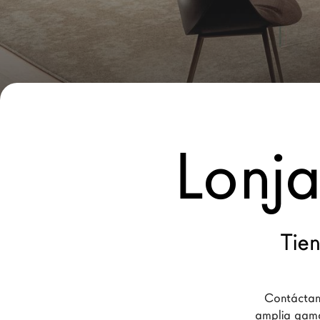
Nuevos Productos MDW26
Promociones
Brand
Arquitectos
LAGO Homes
Lonj
Configurador
News
Press
Catálogos
Tie
Contactos
Contáctano
Language
amplia gama