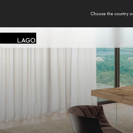
    Choose the country or territory you are in to see local content.

LAGO
/
TIENDAS
/
LONJA HOME & KITCHEN
Productos
Inspiración
Configurador
Contract
Tiendas