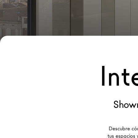
Nuevos Productos MDW26
Promociones
Brand
Arquitectos
LAGO Homes
Int
Configurador
News
Press
Catálogos
Showr
Contactos
Descubre cóm
Language
tus espacios 