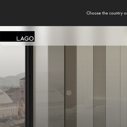
    Choose the country or territory you are in to see local content.

LAGO
/
TIENDAS
/
INTERNI BY GUTTUSO
Productos
Inspiración
Configurador
Contract
Tiendas