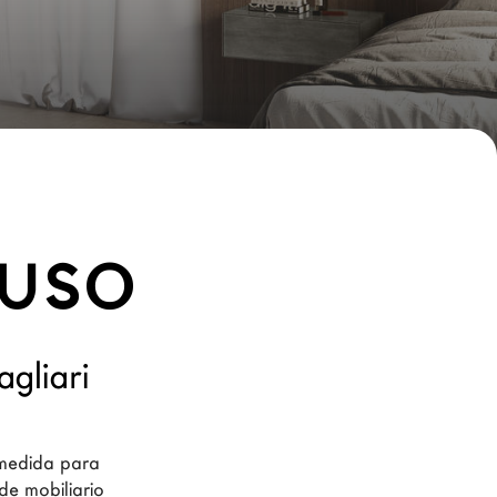
tuso
gliari
 medida para 
de mobiliario 