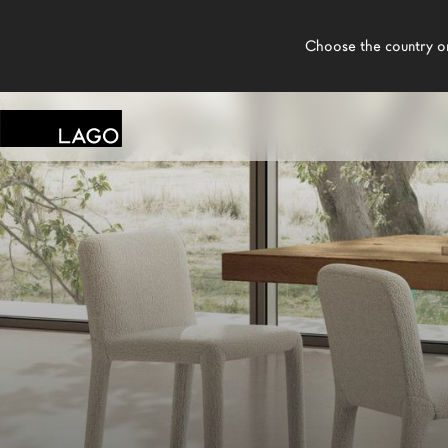
    Choose the country or territory you are in to see local content.

LAGO
/
TIENDAS
/
EMMETI
Productos
Inspiración
Configurador
Contract
Tiendas