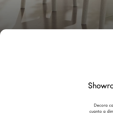
Nuevos Productos MDW26
Promociones
Brand
Arquitectos
LAGO Homes
Configurador
News
Press
Catálogos
Showro
Contactos
Decora ca
Language
cuanto a dim