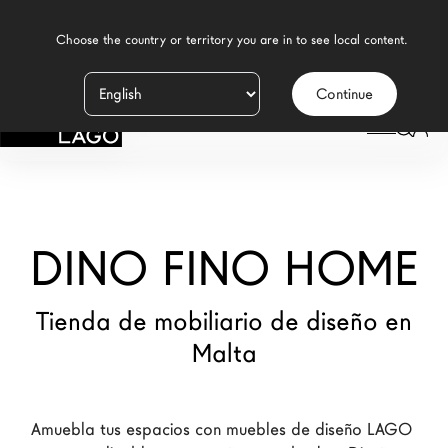
    Choose the country or territory you are in to see local content.

Continue
Productos
LAGO
/
TIENDAS
/
DINO FINO HOME
Inspiración
Configurador
DINO FINO HOME
Contract
Tiendas
Tienda de mobiliario de diseño en
Malta
Nuevos Productos MDW26
Promociones
Amuebla tus espacios con muebles de diseño LAGO 
Brand