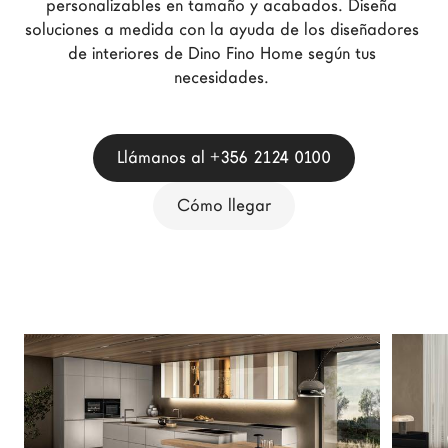
personalizables en tamaño y acabados. Diseña 
Arquitectos
soluciones a medida con la ayuda de los diseñadores 
LAGO Homes
de interiores de Dino Fino Home según tus 
necesidades. 
Configurador
News
Press
Llámanos al +356 2124 0100
Catálogos
Cómo llegar
Contactos
Language