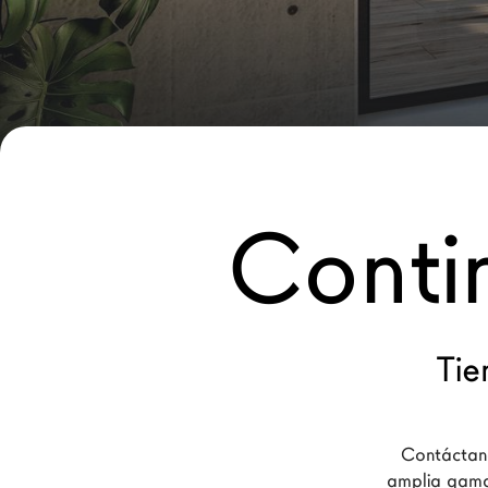
Nuevos Productos MDW26
Promociones
Brand
Arquitectos
LAGO Homes
Conti
Configurador
News
Press
Catálogos
Tie
Contactos
Contáctano
Language
amplia gama 