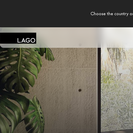
    Choose the country or territory you are in to see local content.

LAGO
/
TIENDAS
/
CONTINI ARREDAMENTI SNC
Productos
Inspiración
Configurador
Contract
Tiendas