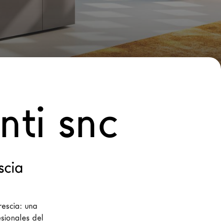
ti snc
scia
escia: una 
sionales del 