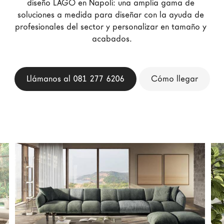
diseño LAGO en Napoli: una amplia gama de 
Arquitectos
soluciones a medida para diseñar con la ayuda de 
profesionales del sector y personalizar en tamaño y 
LAGO Homes
acabados.
Configurador
News
Press
Llámanos al 081 277 6206
Cómo llegar
Catálogos
Contactos
Language