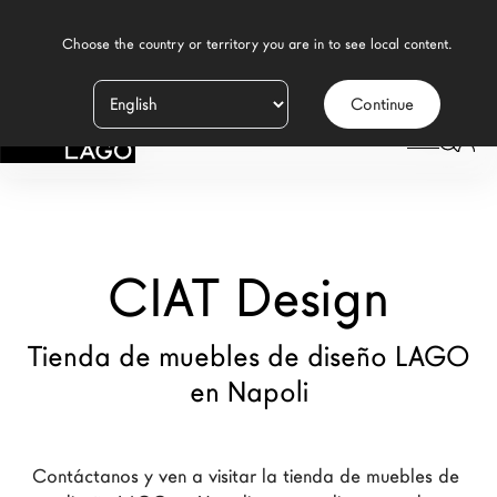
    Choose the country or territory you are in to see local content.

Continue
Productos
LAGO
/
TIENDAS
/
CIAT DESIGN
Inspiración
Configurador
CIAT Design
Contract
Tiendas
Tienda de muebles de diseño LAGO
en Napoli
Nuevos Productos MDW26
Promociones
Contáctanos y ven a visitar la tienda de muebles de 
Brand