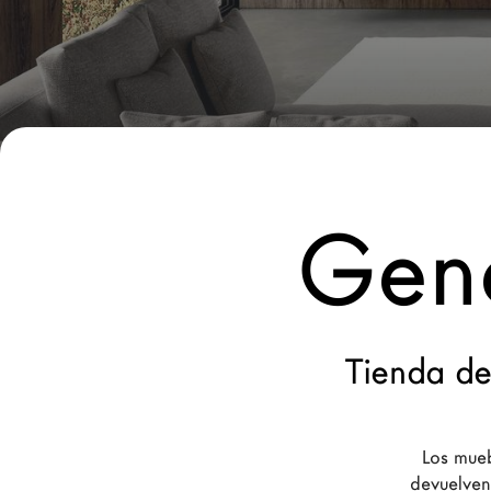
Nuevos Productos MDW26
Promociones
Brand
Arquitectos
LAGO Homes
Gen
Configurador
News
Press
Catálogos
Tienda de
Contactos
Los mueb
Language
devuelven