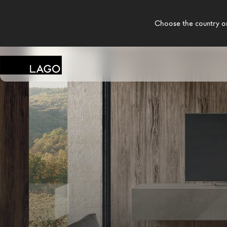
    Choose the country or territory you are in to see local content.

LAGO
/
TIENDAS
/
GENESIN CASA AMICA
Productos
Inspiración
Configurador
Contract
Tiendas