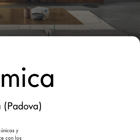
mica
a (Padova)
únicas y 
e con los 