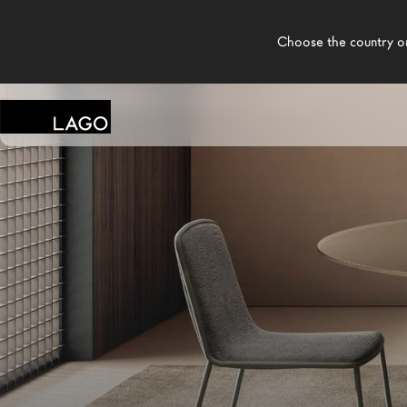
    Choose the country or territory you are in to see local content.

LAGO
/
TIENDAS
/
ARREDAMENTI CAMILLETTI
Productos
Inspiración
Configurador
Contract
Tiendas