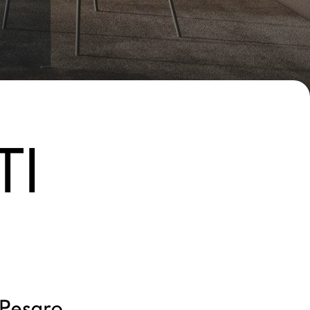
TI
I
 Pesaro