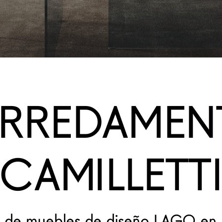
RREDAMEN
CAMILLETT
 de muebles de diseño LAGO en