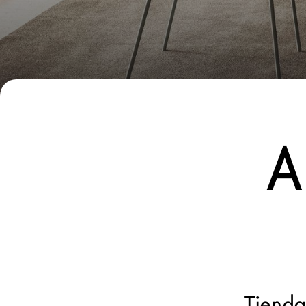
Nuevos Productos MDW26
Promociones
Brand
Arquitectos
LAGO Homes
A
Configurador
News
Press
Catálogos
Contactos
Tienda
Language