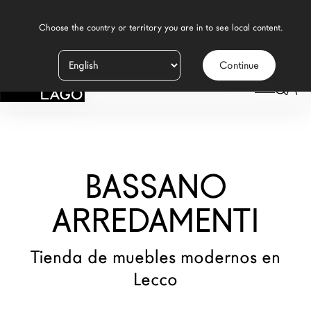
    Choose the country or territory you are in to see local content.

Continue
Productos
LAGO
/
TIENDAS
/
BASSANO ARREDAMENTI
Inspiración
Configurador
BASSANO
Contract
Tiendas
ARREDAMENTI
Tienda de muebles modernos en
Nuevos Productos MDW26
Lecco
Promociones
Brand