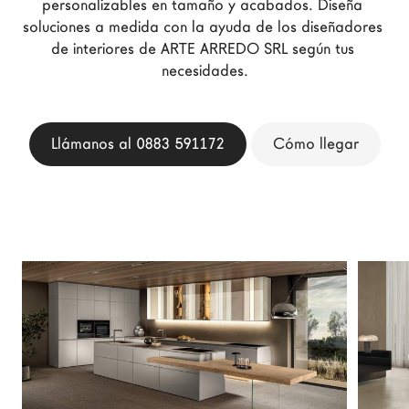
personalizables en tamaño y acabados. Diseña 
Arquitectos
soluciones a medida con la ayuda de los diseñadores 
LAGO Homes
de interiores de ARTE ARREDO SRL según tus 
necesidades.
Configurador
News
Press
Llámanos al 0883 591172
Cómo llegar
Catálogos
Contactos
Language