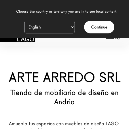
    Choose the country or territory you are in to see local content.

Continue
Productos
LAGO
/
TIENDAS
/
ARTE ARREDO SRL
Inspiración
Configurador
ARTE ARREDO SRL
Contract
Tiendas
Tienda de mobiliario de diseño en
Andria
Nuevos Productos MDW26
Promociones
Amuebla tus espacios con muebles de diseño LAGO 
Brand