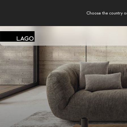
    Choose the country or territory you are in to see local content.

LAGO
/
TIENDAS
/
ADECOR
Productos
Inspiración
Configurador
Contract
Tiendas