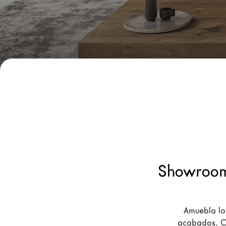
Nuevos Productos MDW26
Promociones
Brand
Arquitectos
LAGO Homes
Configurador
News
Press
Catálogos
Showroom
Contactos
Amuebla lo
Language
acabados. Cr