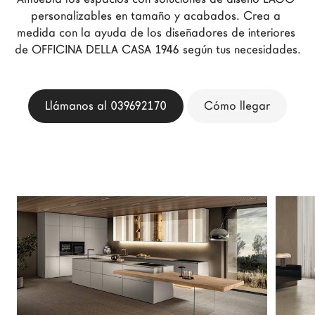
Arquitectos
personalizables en tamaño y acabados. Crea a 
medida con la ayuda de los diseñadores de interiores 
LAGO Homes
de OFFICINA DELLA CASA 1946 según tus necesidades.
Configurador
News
Press
Llámanos al 039692170
Cómo llegar
Catálogos
Contactos
Language