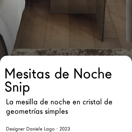
Arquitectos
LAGO Homes
Configurador
News
Press
Catálogos
Contactos
Mesitas de Noche
Snip
Language
La mesilla de noche en cristal de
geometrías simples
Designer Daniele Lago · 2023