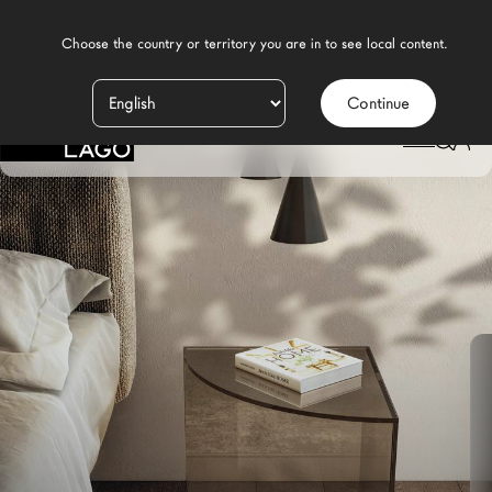
    Choose the country or territory you are in to see local content.

Continue
Productos
LAGO
/
DESIGN
/
DORMITORIO MODERNO
/
MESITAS DE NOCHE
/
MESITAS DE NOCHE SNIP
Inspiración
Configurador
Contract
Tiendas
Nuevos Productos MDW26
Promociones
Brand