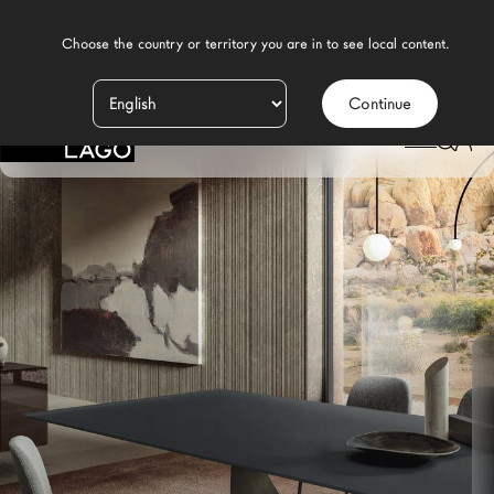
    Choose the country or territory you are in to see local content.

Continue
Productos
LAGO
/
DESIGN
/
COMEDOR MODERNO
/
MESAS
/
MESA U
Inspiración
Configurador
Contract
Tiendas
Nuevos Productos MDW26
Promociones
Brand