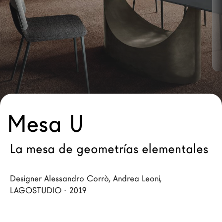
Arquitectos
LAGO Homes
Configurador
News
Press
Catálogos
Contactos
Mesa U
Language
La mesa de geometrías elementales
Designer Alessandro Corrò, Andrea Leoni,
LAGOSTUDIO · 2019