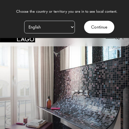
    Choose the country or territory you are in to see local content.

Continue
Productos
LAGO
/
DESIGN
/
BAÑO MODERNO
/
LAVABOS
/
LAVABO SKI
Inspiración
Configurador
Contract
Tiendas
Nuevos Productos MDW26
Promociones
Brand