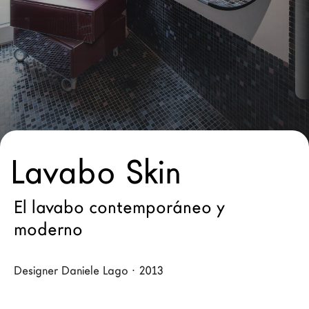
Arquitectos
LAGO Homes
Configurador
News
Press
Catálogos
Contactos
Lavabo Skin
Language
El lavabo contemporáneo y
moderno
Designer Daniele Lago · 2013