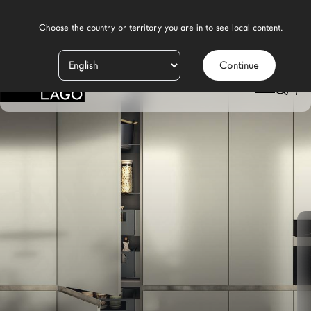
    Choose the country or territory you are in to see local content.

Continue
Productos
LAGO
/
DESIGN
/
COCINA MODERNA
/
DESPENSAS
/
DESPENSA 36E8 CUT
Inspiración
Configurador
Contract
Tiendas
Nuevos Productos MDW26
Promociones
Brand