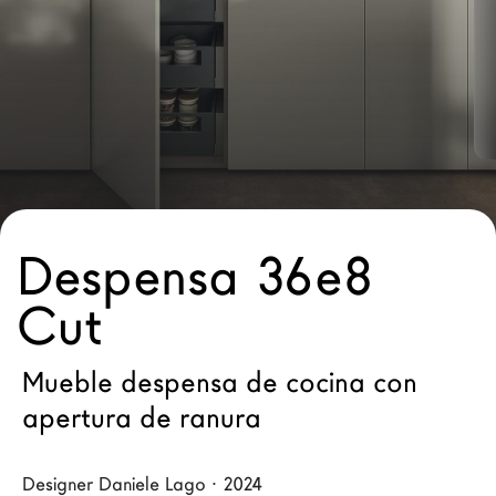
Arquitectos
LAGO Homes
Configurador
News
Press
Catálogos
Contactos
Despensa 36e8
Cut
Language
Mueble despensa de cocina con
apertura de ranura
Designer Daniele Lago · 2024