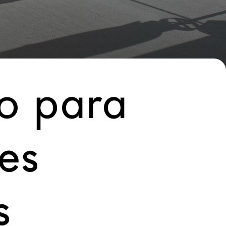
io para
des
s