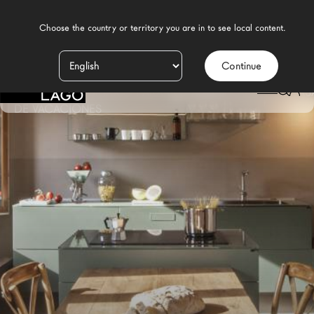
    Choose the country or territory you are in to see local content.

Continue
Productos
LAGO
/
CONTRACT
/
DISEÑO Y MOBILIARIO PARA BED AND BREAKFAST Y CAS
Inspiración
DE VACACIONES
Configurador
Contract
Tiendas
Nuevos Productos MDW26
Promociones
Brand