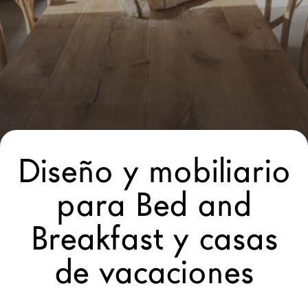
Arquitectos
LAGO Homes
Configurador
News
Press
Catálogos
Contactos
Diseño y mobiliario
para Bed and
Language
Breakfast y casas
de vacaciones